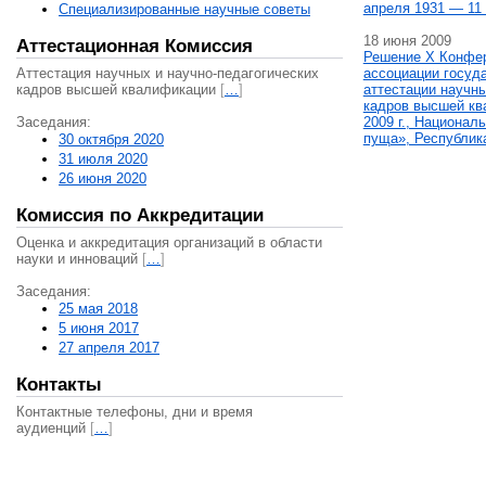
апреля 1931 — 11 
Специализированные научные советы
18 июня 2009
Аттестационная Комиссия
Решение X Конфе
Аттестация научных и научно-педагогических
ассоциации госуд
кадров высшей квалификации
[
…
]
аттестации научны
кадров высшей кв
Заседания:
2009 г., Национал
пуща», Республик
30 октября 2020
31 июля 2020
26 июня 2020
Комиссия по Аккредитации
Оценка и аккредитация организаций в области
науки и инноваций
[
…
]
Заседания:
25 мая 2018
5 июня 2017
27 апреля 2017
Контакты
Контактные телефоны, дни и время
аудиенций
[
…
]