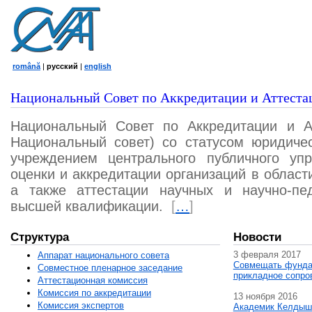
română
|
русский
|
english
Национальный Совет по Аккредитации и Аттеста
Национальный Совет по Аккредитации и А
Национальный совет) со статусом юридичес
учреждением центрального публичного уп
оценки и аккредитации организаций в област
а также аттестации научных и научно-пед
высшей квалификации.
[
…
]
Структура
Новости
3 февраля 2017
Аппарат национального совета
Совмещать фунда
Совместное пленарное заседание
прикладное сопро
Аттестационная комисcия
Комиссия по аккредитации
13 ноября 2016
Комиссия экспертов
Академик Келдыш