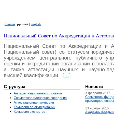
română
|
русский
|
english
Национальный Совет по Аккредитации и Аттеста
Национальный Совет по Аккредитации и А
Национальный совет) со статусом юридичес
учреждением центрального публичного уп
оценки и аккредитации организаций в област
а также аттестации научных и научно-пед
высшей квалификации.
[
…
]
Структура
Новости
3 февраля 2017
Аппарат национального совета
Совмещать фунда
Совместное пленарное заседание
прикладное сопро
Аттестационная комисcия
Комиссия по аккредитации
13 ноября 2016
Комиссия экспертов
Академик Келдыш