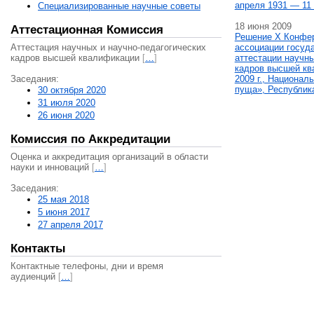
апреля 1931 — 11 
Специализированные научные советы
18 июня 2009
Аттестационная Комиссия
Решение X Конфе
Аттестация научных и научно-педагогических
ассоциации госуд
кадров высшей квалификации
[
…
]
аттестации научны
кадров высшей кв
Заседания:
2009 г., Национал
пуща», Республик
30 октября 2020
31 июля 2020
26 июня 2020
Комиссия по Аккредитации
Оценка и аккредитация организаций в области
науки и инноваций
[
…
]
Заседания:
25 мая 2018
5 июня 2017
27 апреля 2017
Контакты
Контактные телефоны, дни и время
аудиенций
[
…
]