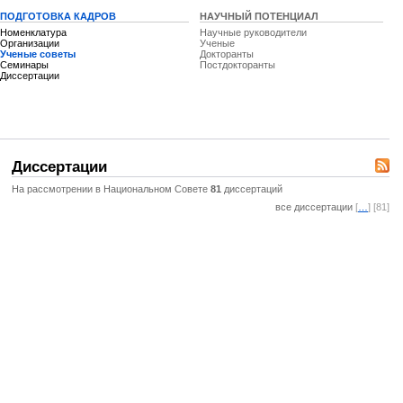
ПОДГОТОВКА КАДРОВ
НАУЧНЫЙ ПОТЕНЦИАЛ
Номенклатура
Научные руководители
Организации
Ученые
Ученые советы
Докторанты
Семинары
Постдокторанты
Диссертации
Диссертации
На рассмотрении в Национальном Совете
81
диссертаций
все диссертации
[
…
] [81]