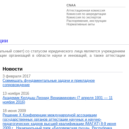
CNAA
Аттестационная комиссия
Комиссия по аккредитации
Комиссия по экспертов
Распоряжения, инструкции
Нормативные акты
ции
альный совет) со статусом юридического лица является учреждением
ации организаций в области науки и инноваций, а также аттестации
Новости
3 февраля 2017
Совмещать фундаментальные задачи и прикладное
сопровождение
13 ноября 2016
Академик Келдыш Леонид Вениаминович (7 апреля 1931 — 11
ноября 2016)
18 июня 2009
Решение X Конференции международной ассоциации
государственных органов аттестации научных и научно-
педагогических кадров высшей квалификации (МАГAT) 8-9 июня
2009 г., Национальный парк «Беловежская пуща», Республика