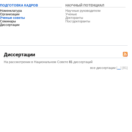
ПОДГОТОВКА КАДРОВ
НАУЧНЫЙ ПОТЕНЦИАЛ
Номенклатура
Научные руководители
Организации
Ученые
Ученые советы
Докторанты
Семинары
Постдокторанты
Диссертации
Диссертации
На рассмотрении в Национальном Совете
81
диссертаций
все диссертации
[
…
] [81]