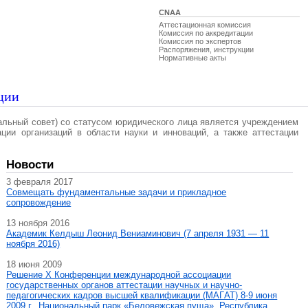
CNAA
Аттестационная комиссия
Комиссия по аккредитации
Комиссия по экспертов
Распоряжения, инструкции
Нормативные акты
ции
альный совет) со статусом юридического лица является учреждением
ации организаций в области науки и инноваций, а также аттестации
Новости
3 февраля 2017
Совмещать фундаментальные задачи и прикладное
сопровождение
13 ноября 2016
Академик Келдыш Леонид Вениаминович (7 апреля 1931 — 11
ноября 2016)
18 июня 2009
Решение X Конференции международной ассоциации
государственных органов аттестации научных и научно-
педагогических кадров высшей квалификации (МАГAT) 8-9 июня
2009 г., Национальный парк «Беловежская пуща», Республика