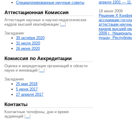
апреля 1931 — 11 
Специализированные научные советы
18 июня 2009
Аттестационная Комиссия
Решение X Конфе
Аттестация научных и научно-педагогических
ассоциации госуд
кадров высшей квалификации
[
…
]
аттестации научны
кадров высшей кв
Заседания:
2009 г., Национал
пуща», Республик
30 октября 2020
31 июля 2020
26 июня 2020
Комиссия по Аккредитации
Оценка и аккредитация организаций в области
науки и инноваций
[
…
]
Заседания:
25 мая 2018
5 июня 2017
27 апреля 2017
Контакты
Контактные телефоны, дни и время
аудиенций
[
…
]