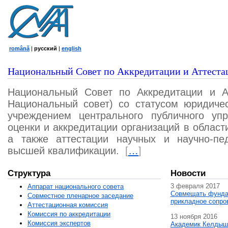
română
|
русский
|
english
Национальный Совет по Аккредитации и Аттеста
Национальный Совет по Аккредитации и А
Национальный совет) со статусом юридичес
учреждением центрального публичного уп
оценки и аккредитации организаций в област
а также аттестации научных и научно-пед
высшей квалификации.
[
…
]
Структура
Новости
3 февраля 2017
Аппарат национального совета
Совмещать фунда
Совместное пленарное заседание
прикладное сопро
Аттестационная комисcия
Комиссия по аккредитации
13 ноября 2016
Комиссия экспертов
Академик Келдыш