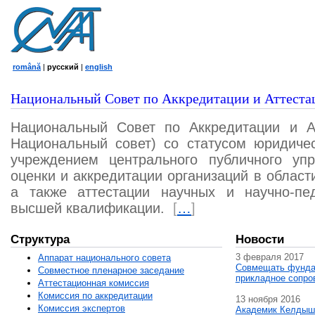
română
|
русский
|
english
Национальный Совет по Аккредитации и Аттеста
Национальный Совет по Аккредитации и А
Национальный совет) со статусом юридичес
учреждением центрального публичного уп
оценки и аккредитации организаций в област
а также аттестации научных и научно-пед
высшей квалификации.
[
…
]
Структура
Новости
3 февраля 2017
Аппарат национального совета
Совмещать фунда
Совместное пленарное заседание
прикладное сопро
Аттестационная комисcия
Комиссия по аккредитации
13 ноября 2016
Комиссия экспертов
Академик Келдыш