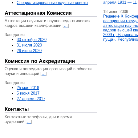
апреля 1931 — 11 
Специализированные научные советы
18 июня 2009
Аттестационная Комиссия
Решение X Конфе
Аттестация научных и научно-педагогических
ассоциации госуд
кадров высшей квалификации
[
…
]
аттестации научны
кадров высшей кв
Заседания:
2009 г., Национал
пуща», Республик
30 октября 2020
31 июля 2020
26 июня 2020
Комиссия по Аккредитации
Оценка и аккредитация организаций в области
науки и инноваций
[
…
]
Заседания:
25 мая 2018
5 июня 2017
27 апреля 2017
Контакты
Контактные телефоны, дни и время
аудиенций
[
…
]