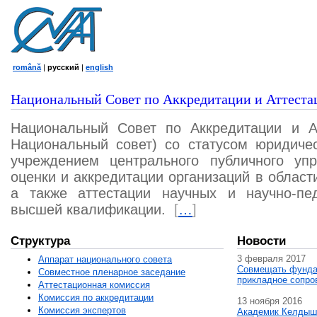
română
|
русский
|
english
Национальный Совет по Аккредитации и Аттеста
Национальный Совет по Аккредитации и А
Национальный совет) со статусом юридичес
учреждением центрального публичного уп
оценки и аккредитации организаций в област
а также аттестации научных и научно-пед
высшей квалификации.
[
…
]
Структура
Новости
3 февраля 2017
Аппарат национального совета
Совмещать фунда
Совместное пленарное заседание
прикладное сопро
Аттестационная комисcия
Комиссия по аккредитации
13 ноября 2016
Комиссия экспертов
Академик Келдыш