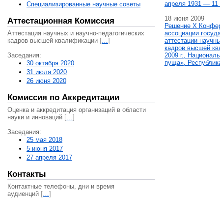
апреля 1931 — 11 
Специализированные научные советы
18 июня 2009
Аттестационная Комиссия
Решение X Конфе
Аттестация научных и научно-педагогических
ассоциации госуд
кадров высшей квалификации
[
…
]
аттестации научны
кадров высшей кв
Заседания:
2009 г., Национал
пуща», Республик
30 октября 2020
31 июля 2020
26 июня 2020
Комиссия по Аккредитации
Оценка и аккредитация организаций в области
науки и инноваций
[
…
]
Заседания:
25 мая 2018
5 июня 2017
27 апреля 2017
Контакты
Контактные телефоны, дни и время
аудиенций
[
…
]