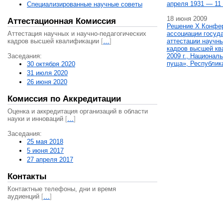
апреля 1931 — 11 
Специализированные научные советы
18 июня 2009
Аттестационная Комиссия
Решение X Конфе
Аттестация научных и научно-педагогических
ассоциации госуд
кадров высшей квалификации
[
…
]
аттестации научны
кадров высшей кв
Заседания:
2009 г., Национал
пуща», Республик
30 октября 2020
31 июля 2020
26 июня 2020
Комиссия по Аккредитации
Оценка и аккредитация организаций в области
науки и инноваций
[
…
]
Заседания:
25 мая 2018
5 июня 2017
27 апреля 2017
Контакты
Контактные телефоны, дни и время
аудиенций
[
…
]