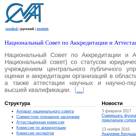
română
|
русский
|
english
Национальный Совет по Аккредитации и Аттеста
Национальный Совет по Аккредитации и А
Национальный совет) со статусом юридичес
учреждением центрального публичного уп
оценки и аккредитации организаций в област
а также аттестации научных и научно-пед
высшей квалификации.
[
…
]
Структура
Новости
3 февраля 2017
Аппарат национального совета
Совмещать фунда
Совместное пленарное заседание
прикладное сопро
Аттестационная комисcия
Комиссия по аккредитации
13 ноября 2016
Комиссия экспертов
Академик Келдыш