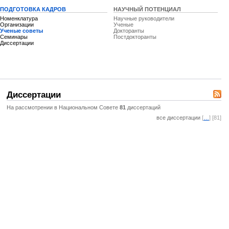
ПОДГОТОВКА КАДРОВ
НАУЧНЫЙ ПОТЕНЦИАЛ
Номенклатура
Научные руководители
Организации
Ученые
Ученые советы
Докторанты
Семинары
Постдокторанты
Диссертации
Диссертации
На рассмотрении в Национальном Совете
81
диссертаций
все диссертации
[
…
] [81]