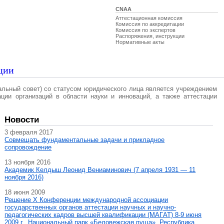
CNAA
Аттестационная комиссия
Комиссия по аккредитации
Комиссия по экспертов
Распоряжения, инструкции
Нормативные акты
ции
альный совет) со статусом юридического лица является учреждением
ации организаций в области науки и инноваций, а также аттестации
Новости
3 февраля 2017
Совмещать фундаментальные задачи и прикладное
сопровождение
13 ноября 2016
Академик Келдыш Леонид Вениаминович (7 апреля 1931 — 11
ноября 2016)
18 июня 2009
Решение X Конференции международной ассоциации
государственных органов аттестации научных и научно-
педагогических кадров высшей квалификации (МАГAT) 8-9 июня
2009 г., Национальный парк «Беловежская пуща», Республика