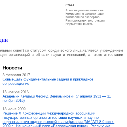
CNAA
Аттестационная комиссия
Комиссия по аккредитации
Комиссия по экспертов
Распоряжения, инструкции
Нормативные акты
ции
альный совет) со статусом юридического лица является учреждением
ации организаций в области науки и инноваций, а также аттестации
Новости
3 февраля 2017
Совмещать фундаментальные задачи и прикладное
сопровождение
13 ноября 2016
Академик Келдыш Леонид Вениаминович (7 апреля 1931 — 11
ноября 2016)
18 июня 2009
Решение X Конференции международной ассоциации
государственных органов аттестации научных и научно-
педагогических кадров высшей квалификации (МАГAT) 8-9 июня
2009 г., Национальный парк «Беловежская пуща», Республика