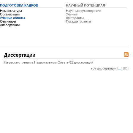
ПОДГОТОВКА КАДРОВ
НАУЧНЫЙ ПОТЕНЦИАЛ
Номенклатура
Научные руководители
Организации
Ученые
Ученые советы
Докторанты
Семинары
Постдокторанты
Диссертации
Диссертации
На рассмотрении в Национальном Совете
81
диссертаций
все диссертации
[
…
] [81]