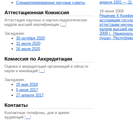
апреля 1931 — 11 
Специализированные научные советы
18 июня 2009
Аттестационная Комиссия
Решение X Конфе
Аттестация научных и научно-педагогических
ассоциации госуд
кадров высшей квалификации
[
…
]
аттестации научны
кадров высшей кв
Заседания:
2009 г., Национал
пуща», Республик
30 октября 2020
31 июля 2020
26 июня 2020
Комиссия по Аккредитации
Оценка и аккредитация организаций в области
науки и инноваций
[
…
]
Заседания:
25 мая 2018
5 июня 2017
27 апреля 2017
Контакты
Контактные телефоны, дни и время
аудиенций
[
…
]