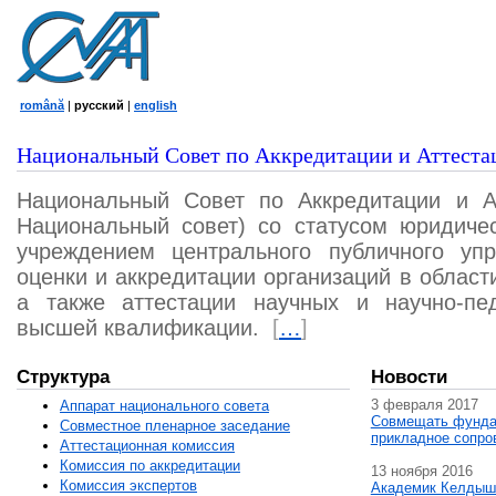
română
|
русский
|
english
Национальный Совет по Аккредитации и Аттеста
Национальный Совет по Аккредитации и А
Национальный совет) со статусом юридичес
учреждением центрального публичного уп
оценки и аккредитации организаций в област
а также аттестации научных и научно-пед
высшей квалификации.
[
…
]
Структура
Новости
3 февраля 2017
Аппарат национального совета
Совмещать фунда
Совместное пленарное заседание
прикладное сопро
Аттестационная комисcия
Комиссия по аккредитации
13 ноября 2016
Комиссия экспертов
Академик Келдыш