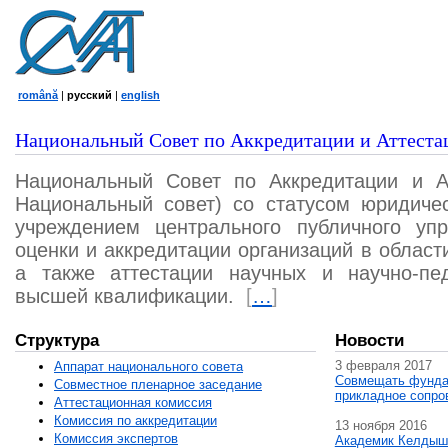
română
|
русский
|
english
Национальный Совет по Аккредитации и Аттеста
Национальный Совет по Аккредитации и А
Национальный совет) со статусом юридичес
учреждением центрального публичного уп
оценки и аккредитации организаций в област
а также аттестации научных и научно-пед
высшей квалификации.
[
…
]
Структура
Новости
3 февраля 2017
Аппарат национального совета
Совмещать фунда
Совместное пленарное заседание
прикладное сопро
Аттестационная комисcия
Комиссия по аккредитации
13 ноября 2016
Комиссия экспертов
Академик Келдыш