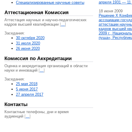
апреля 1931 — 11 
Специализированные научные советы
18 июня 2009
Аттестационная Комиссия
Решение X Конфе
Аттестация научных и научно-педагогических
ассоциации госуд
кадров высшей квалификации
[
…
]
аттестации научны
кадров высшей кв
Заседания:
2009 г., Национал
пуща», Республик
30 октября 2020
31 июля 2020
26 июня 2020
Комиссия по Аккредитации
Оценка и аккредитация организаций в области
науки и инноваций
[
…
]
Заседания:
25 мая 2018
5 июня 2017
27 апреля 2017
Контакты
Контактные телефоны, дни и время
аудиенций
[
…
]