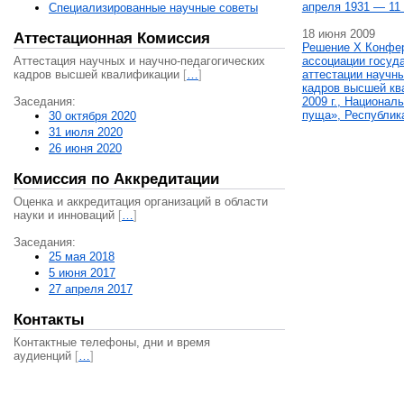
апреля 1931 — 11 
Специализированные научные советы
18 июня 2009
Аттестационная Комиссия
Решение X Конфе
Аттестация научных и научно-педагогических
ассоциации госуд
кадров высшей квалификации
[
…
]
аттестации научны
кадров высшей кв
Заседания:
2009 г., Национал
пуща», Республик
30 октября 2020
31 июля 2020
26 июня 2020
Комиссия по Аккредитации
Оценка и аккредитация организаций в области
науки и инноваций
[
…
]
Заседания:
25 мая 2018
5 июня 2017
27 апреля 2017
Контакты
Контактные телефоны, дни и время
аудиенций
[
…
]