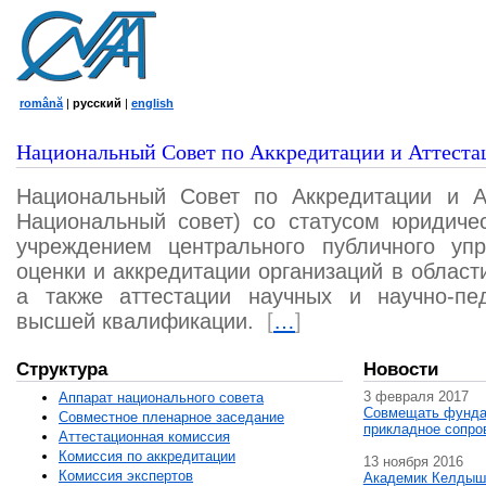
română
|
русский
|
english
Национальный Совет по Аккредитации и Аттеста
Национальный Совет по Аккредитации и А
Национальный совет) со статусом юридичес
учреждением центрального публичного уп
оценки и аккредитации организаций в област
а также аттестации научных и научно-пед
высшей квалификации.
[
…
]
Структура
Новости
3 февраля 2017
Аппарат национального совета
Совмещать фунда
Совместное пленарное заседание
прикладное сопро
Аттестационная комисcия
Комиссия по аккредитации
13 ноября 2016
Комиссия экспертов
Академик Келдыш