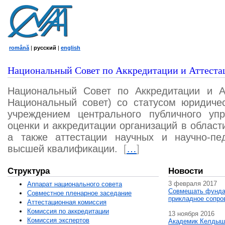
română
|
русский
|
english
Национальный Совет по Аккредитации и Аттеста
Национальный Совет по Аккредитации и А
Национальный совет) со статусом юридичес
учреждением центрального публичного уп
оценки и аккредитации организаций в област
а также аттестации научных и научно-пед
высшей квалификации.
[
…
]
Структура
Новости
3 февраля 2017
Аппарат национального совета
Совмещать фунда
Совместное пленарное заседание
прикладное сопро
Аттестационная комисcия
Комиссия по аккредитации
13 ноября 2016
Комиссия экспертов
Академик Келдыш