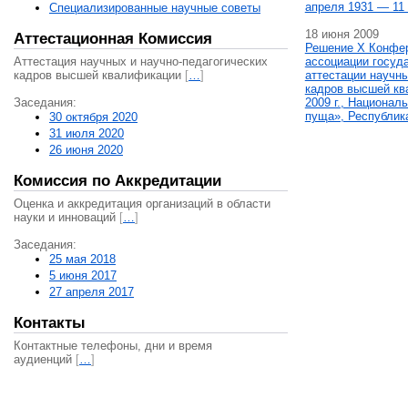
апреля 1931 — 11 
Специализированные научные советы
18 июня 2009
Аттестационная Комиссия
Решение X Конфе
Аттестация научных и научно-педагогических
ассоциации госуд
кадров высшей квалификации
[
…
]
аттестации научны
кадров высшей кв
Заседания:
2009 г., Национал
пуща», Республик
30 октября 2020
31 июля 2020
26 июня 2020
Комиссия по Аккредитации
Оценка и аккредитация организаций в области
науки и инноваций
[
…
]
Заседания:
25 мая 2018
5 июня 2017
27 апреля 2017
Контакты
Контактные телефоны, дни и время
аудиенций
[
…
]