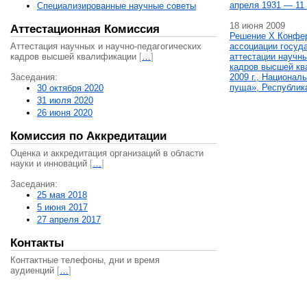
апреля 1931 — 11 
Специализированные научные советы
18 июня 2009
Аттестационная Комиссия
Решение X Конфе
Аттестация научных и научно-педагогических
ассоциации госуд
кадров высшей квалификации
[
…
]
аттестации научны
кадров высшей кв
Заседания:
2009 г., Национал
пуща», Республик
30 октября 2020
31 июля 2020
26 июня 2020
Комиссия по Аккредитации
Оценка и аккредитация организаций в области
науки и инноваций
[
…
]
Заседания:
25 мая 2018
5 июня 2017
27 апреля 2017
Контакты
Контактные телефоны, дни и время
аудиенций
[
…
]