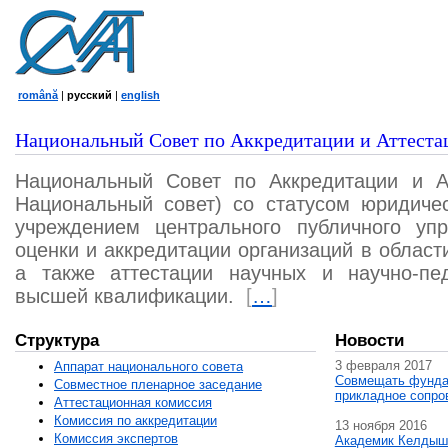
română
|
русский
|
english
Национальный Совет по Аккредитации и Аттеста
Национальный Совет по Аккредитации и А
Национальный совет) со статусом юридичес
учреждением центрального публичного уп
оценки и аккредитации организаций в област
а также аттестации научных и научно-пед
высшей квалификации.
[
…
]
Структура
Новости
3 февраля 2017
Аппарат национального совета
Совмещать фунда
Совместное пленарное заседание
прикладное сопро
Аттестационная комисcия
Комиссия по аккредитации
13 ноября 2016
Комиссия экспертов
Академик Келдыш