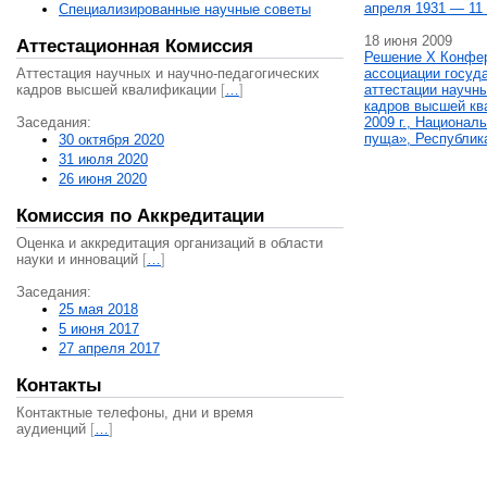
апреля 1931 — 11 
Специализированные научные советы
18 июня 2009
Аттестационная Комиссия
Решение X Конфе
Аттестация научных и научно-педагогических
ассоциации госуд
кадров высшей квалификации
[
…
]
аттестации научны
кадров высшей кв
Заседания:
2009 г., Национал
пуща», Республик
30 октября 2020
31 июля 2020
26 июня 2020
Комиссия по Аккредитации
Оценка и аккредитация организаций в области
науки и инноваций
[
…
]
Заседания:
25 мая 2018
5 июня 2017
27 апреля 2017
Контакты
Контактные телефоны, дни и время
аудиенций
[
…
]