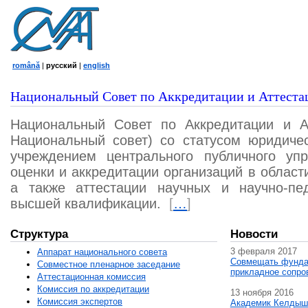
română
|
русский
|
english
Национальный Совет по Аккредитации и Аттеста
Национальный Совет по Аккредитации и А
Национальный совет) со статусом юридичес
учреждением центрального публичного уп
оценки и аккредитации организаций в област
а также аттестации научных и научно-пед
высшей квалификации.
[
…
]
Структура
Новости
3 февраля 2017
Аппарат национального совета
Совмещать фунда
Совместное пленарное заседание
прикладное сопро
Аттестационная комисcия
Комиссия по аккредитации
13 ноября 2016
Комиссия экспертов
Академик Келдыш