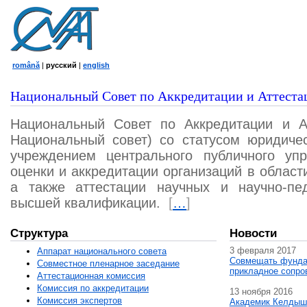
română
|
русский
|
english
Национальный Совет по Аккредитации и Аттеста
Национальный Совет по Аккредитации и А
Национальный совет) со статусом юридичес
учреждением центрального публичного уп
оценки и аккредитации организаций в област
а также аттестации научных и научно-пед
высшей квалификации.
[
…
]
Структура
Новости
3 февраля 2017
Аппарат национального совета
Совмещать фунда
Совместное пленарное заседание
прикладное сопро
Аттестационная комисcия
Комиссия по аккредитации
13 ноября 2016
Комиссия экспертов
Академик Келдыш