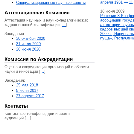
апреля 1931 — 11 
Специализированные научные советы
18 июня 2009
Аттестационная Комиссия
Решение X Конфе
Аттестация научных и научно-педагогических
ассоциации госуд
кадров высшей квалификации
[
…
]
аттестации научны
кадров высшей кв
Заседания:
2009 г., Национал
пуща», Республик
30 октября 2020
31 июля 2020
26 июня 2020
Комиссия по Аккредитации
Оценка и аккредитация организаций в области
науки и инноваций
[
…
]
Заседания:
25 мая 2018
5 июня 2017
27 апреля 2017
Контакты
Контактные телефоны, дни и время
аудиенций
[
…
]