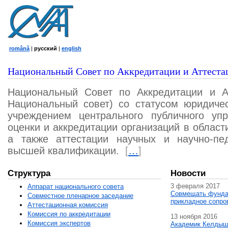
română
|
русский
|
english
Национальный Совет по Аккредитации и Аттеста
Национальный Совет по Аккредитации и А
Национальный совет) со статусом юридичес
учреждением центрального публичного уп
оценки и аккредитации организаций в област
а также аттестации научных и научно-пед
высшей квалификации.
[
…
]
Структура
Новости
3 февраля 2017
Аппарат национального совета
Совмещать фунда
Совместное пленарное заседание
прикладное сопро
Аттестационная комисcия
Комиссия по аккредитации
13 ноября 2016
Комиссия экспертов
Академик Келдыш