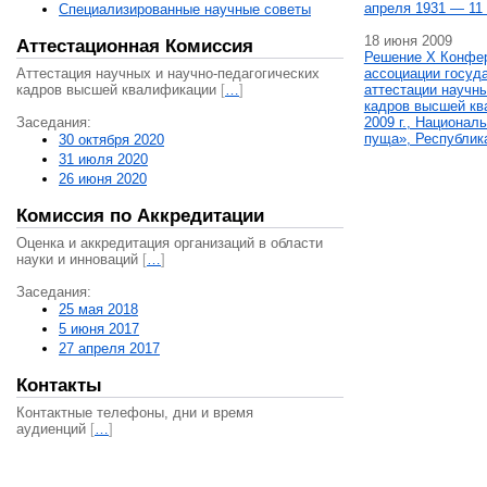
апреля 1931 — 11 
Специализированные научные советы
18 июня 2009
Аттестационная Комиссия
Решение X Конфе
Аттестация научных и научно-педагогических
ассоциации госуд
кадров высшей квалификации
[
…
]
аттестации научны
кадров высшей кв
Заседания:
2009 г., Национал
пуща», Республик
30 октября 2020
31 июля 2020
26 июня 2020
Комиссия по Аккредитации
Оценка и аккредитация организаций в области
науки и инноваций
[
…
]
Заседания:
25 мая 2018
5 июня 2017
27 апреля 2017
Контакты
Контактные телефоны, дни и время
аудиенций
[
…
]