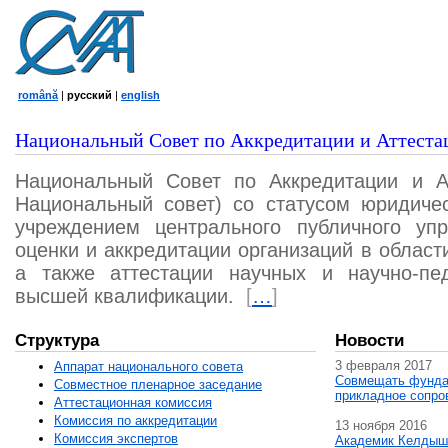
română
|
русский
|
english
Национальный Совет по Аккредитации и Аттеста
Национальный Совет по Аккредитации и А
Национальный совет) со статусом юридичес
учреждением центрального публичного уп
оценки и аккредитации организаций в област
а также аттестации научных и научно-пед
высшей квалификации.
[
…
]
Структура
Новости
3 февраля 2017
Аппарат национального совета
Совмещать фунда
Совместное пленарное заседание
прикладное сопро
Аттестационная комисcия
Комиссия по аккредитации
13 ноября 2016
Комиссия экспертов
Академик Келдыш