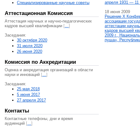
апреля 1931 — 11 
Специализированные научные советы
18 июня 2009
Аттестационная Комиссия
Решение X Конфе
Аттестация научных и научно-педагогических
ассоциации госуд
кадров высшей квалификации
[
…
]
аттестации научны
кадров высшей кв
Заседания:
2009 г., Национал
пуща», Республик
30 октября 2020
31 июля 2020
26 июня 2020
Комиссия по Аккредитации
Оценка и аккредитация организаций в области
науки и инноваций
[
…
]
Заседания:
25 мая 2018
5 июня 2017
27 апреля 2017
Контакты
Контактные телефоны, дни и время
аудиенций
[
…
]