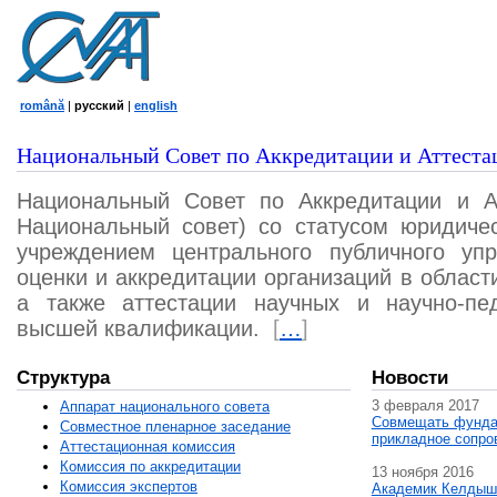
română
|
русский
|
english
Национальный Совет по Аккредитации и Аттеста
Национальный Совет по Аккредитации и А
Национальный совет) со статусом юридичес
учреждением центрального публичного уп
оценки и аккредитации организаций в област
а также аттестации научных и научно-пед
высшей квалификации.
[
…
]
Структура
Новости
3 февраля 2017
Аппарат национального совета
Совмещать фунда
Совместное пленарное заседание
прикладное сопро
Аттестационная комисcия
Комиссия по аккредитации
13 ноября 2016
Комиссия экспертов
Академик Келдыш