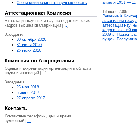
апреля 1931 — 11 
Специализированные научные советы
18 июня 2009
Аттестационная Комиссия
Решение X Конфе
Аттестация научных и научно-педагогических
ассоциации госуд
кадров высшей квалификации
[
…
]
аттестации научны
кадров высшей кв
Заседания:
2009 г., Национал
пуща», Республик
30 октября 2020
31 июля 2020
26 июня 2020
Комиссия по Аккредитации
Оценка и аккредитация организаций в области
науки и инноваций
[
…
]
Заседания:
25 мая 2018
5 июня 2017
27 апреля 2017
Контакты
Контактные телефоны, дни и время
аудиенций
[
…
]