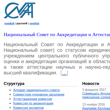
română
|
русский
|
english
Национальный Совет по Аккредитации и Аттеста
Национальный Совет по Аккредитации и А
Национальный совет) со статусом юридичес
учреждением центрального публичного уп
оценки и аккредитации организаций в област
а также аттестации научных и научно-пед
высшей квалификации.
[
…
]
Структура
Новости
3 февраля 2017
Аппарат национального совета
Совмещать фунда
Совместное пленарное заседание
прикладное сопро
Аттестационная комисcия
Комиссия по аккредитации
13 ноября 2016
Комиссия экспертов
Академик Келдыш