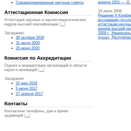
апреля 1931 — 11 
Специализированные научные советы
18 июня 2009
Аттестационная Комиссия
Решение X Конфе
Аттестация научных и научно-педагогических
ассоциации госуд
кадров высшей квалификации
[
…
]
аттестации научны
кадров высшей кв
Заседания:
2009 г., Национал
пуща», Республик
30 октября 2020
31 июля 2020
26 июня 2020
Комиссия по Аккредитации
Оценка и аккредитация организаций в области
науки и инноваций
[
…
]
Заседания:
25 мая 2018
5 июня 2017
27 апреля 2017
Контакты
Контактные телефоны, дни и время
аудиенций
[
…
]