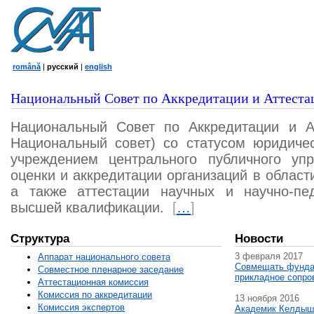
română
|
русский
|
english
Национальный Совет по Аккредитации и Аттеста
Национальный Совет по Аккредитации и А
Национальный совет) со статусом юридичес
учреждением центрального публичного уп
оценки и аккредитации организаций в област
а также аттестации научных и научно-пед
высшей квалификации.
[
…
]
Структура
Новости
3 февраля 2017
Аппарат национального совета
Совмещать фунда
Совместное пленарное заседание
прикладное сопро
Аттестационная комисcия
Комиссия по аккредитации
13 ноября 2016
Комиссия экспертов
Академик Келдыш