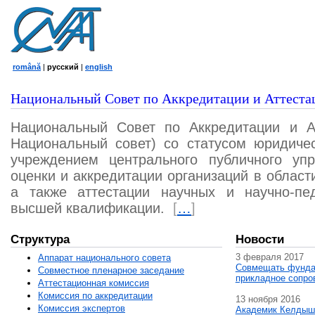
română
|
русский
|
english
Национальный Совет по Аккредитации и Аттеста
Национальный Совет по Аккредитации и А
Национальный совет) со статусом юридичес
учреждением центрального публичного уп
оценки и аккредитации организаций в област
а также аттестации научных и научно-пед
высшей квалификации.
[
…
]
Структура
Новости
3 февраля 2017
Аппарат национального совета
Совмещать фунда
Совместное пленарное заседание
прикладное сопро
Аттестационная комисcия
Комиссия по аккредитации
13 ноября 2016
Комиссия экспертов
Академик Келдыш