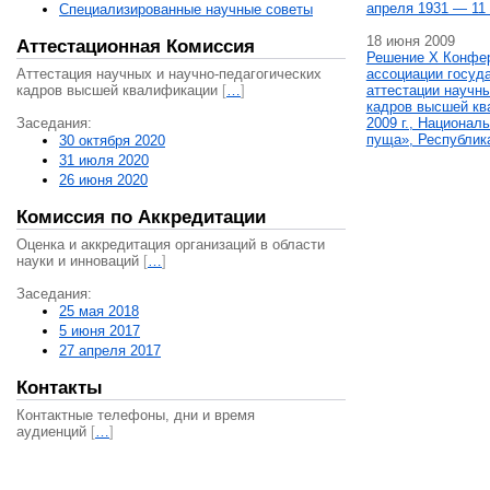
апреля 1931 — 11 
Специализированные научные советы
18 июня 2009
Аттестационная Комиссия
Решение X Конфе
Аттестация научных и научно-педагогических
ассоциации госуд
кадров высшей квалификации
[
…
]
аттестации научны
кадров высшей кв
Заседания:
2009 г., Национал
пуща», Республик
30 октября 2020
31 июля 2020
26 июня 2020
Комиссия по Аккредитации
Оценка и аккредитация организаций в области
науки и инноваций
[
…
]
Заседания:
25 мая 2018
5 июня 2017
27 апреля 2017
Контакты
Контактные телефоны, дни и время
аудиенций
[
…
]