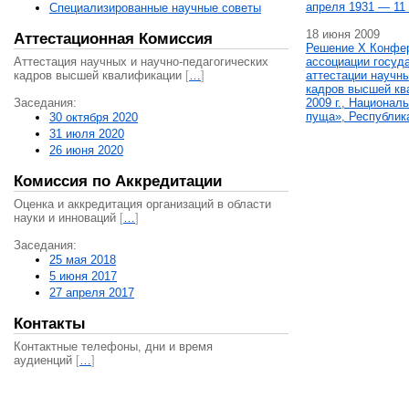
апреля 1931 — 11 
Специализированные научные советы
18 июня 2009
Аттестационная Комиссия
Решение X Конфе
Аттестация научных и научно-педагогических
ассоциации госуд
кадров высшей квалификации
[
…
]
аттестации научны
кадров высшей кв
Заседания:
2009 г., Национал
пуща», Республик
30 октября 2020
31 июля 2020
26 июня 2020
Комиссия по Аккредитации
Оценка и аккредитация организаций в области
науки и инноваций
[
…
]
Заседания:
25 мая 2018
5 июня 2017
27 апреля 2017
Контакты
Контактные телефоны, дни и время
аудиенций
[
…
]