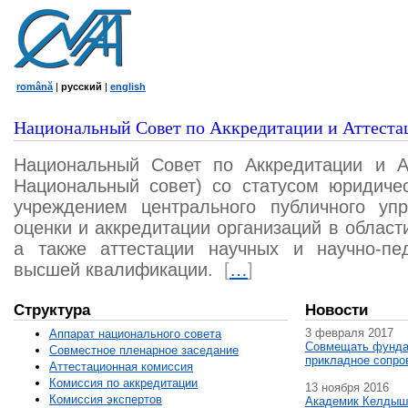
română
|
русский
|
english
Национальный Совет по Аккредитации и Аттеста
Национальный Совет по Аккредитации и А
Национальный совет) со статусом юридичес
учреждением центрального публичного уп
оценки и аккредитации организаций в област
а также аттестации научных и научно-пед
высшей квалификации.
[
…
]
Структура
Новости
3 февраля 2017
Аппарат национального совета
Совмещать фунда
Совместное пленарное заседание
прикладное сопро
Аттестационная комисcия
Комиссия по аккредитации
13 ноября 2016
Комиссия экспертов
Академик Келдыш