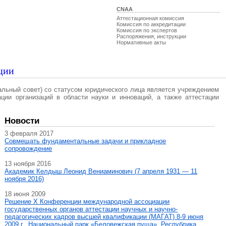
CNAA
Аттестационная комиссия
Комиссия по аккредитации
Комиссия по экспертов
Распоряжения, инструкции
Нормативные акты
ции
альный совет) со статусом юридического лица является учреждением
ации организаций в области науки и инноваций, а также аттестации
Новости
3 февраля 2017
Совмещать фундаментальные задачи и прикладное
сопровождение
13 ноября 2016
Академик Келдыш Леонид Вениаминович (7 апреля 1931 — 11
ноября 2016)
18 июня 2009
Решение X Конференции международной ассоциации
государственных органов аттестации научных и научно-
педагогических кадров высшей квалификации (МАГAT) 8-9 июня
2009 г., Национальный парк «Беловежская пуща», Республика