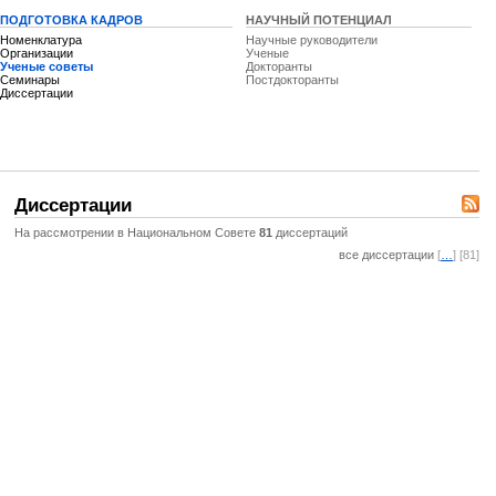
ПОДГОТОВКА КАДРОВ
НАУЧНЫЙ ПОТЕНЦИАЛ
Номенклатура
Научные руководители
Организации
Ученые
Ученые советы
Докторанты
Семинары
Постдокторанты
Диссертации
Диссертации
На рассмотрении в Национальном Совете
81
диссертаций
все диссертации
[
…
] [81]