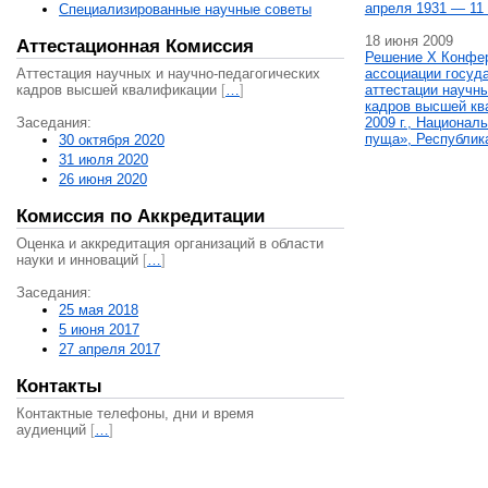
апреля 1931 — 11 
Специализированные научные советы
18 июня 2009
Аттестационная Комиссия
Решение X Конфе
Аттестация научных и научно-педагогических
ассоциации госуд
кадров высшей квалификации
[
…
]
аттестации научны
кадров высшей кв
Заседания:
2009 г., Национал
пуща», Республик
30 октября 2020
31 июля 2020
26 июня 2020
Комиссия по Аккредитации
Оценка и аккредитация организаций в области
науки и инноваций
[
…
]
Заседания:
25 мая 2018
5 июня 2017
27 апреля 2017
Контакты
Контактные телефоны, дни и время
аудиенций
[
…
]