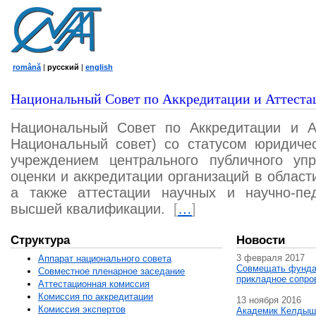
română
|
русский
|
english
Национальный Совет по Аккредитации и Аттеста
Национальный Совет по Аккредитации и А
Национальный совет) со статусом юридичес
учреждением центрального публичного уп
оценки и аккредитации организаций в област
а также аттестации научных и научно-пед
высшей квалификации.
[
…
]
Структура
Новости
3 февраля 2017
Аппарат национального совета
Совмещать фунда
Совместное пленарное заседание
прикладное сопро
Аттестационная комисcия
Комиссия по аккредитации
13 ноября 2016
Комиссия экспертов
Академик Келдыш