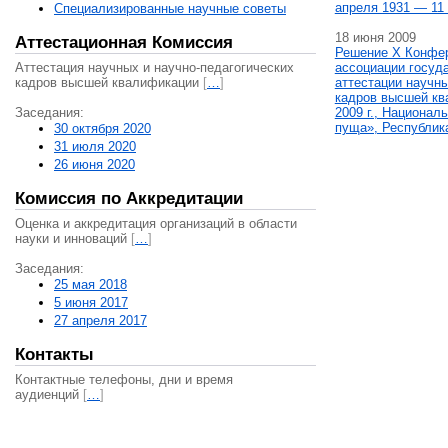
апреля 1931 — 11 
Специализированные научные советы
18 июня 2009
Аттестационная Комиссия
Решение X Конфе
Аттестация научных и научно-педагогических
ассоциации госуд
кадров высшей квалификации
[
…
]
аттестации научны
кадров высшей кв
Заседания:
2009 г., Национал
пуща», Республик
30 октября 2020
31 июля 2020
26 июня 2020
Комиссия по Аккредитации
Оценка и аккредитация организаций в области
науки и инноваций
[
…
]
Заседания:
25 мая 2018
5 июня 2017
27 апреля 2017
Контакты
Контактные телефоны, дни и время
аудиенций
[
…
]