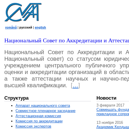
română
|
русский
|
english
Национальный Совет по Аккредитации и Аттеста
Национальный Совет по Аккредитации и А
Национальный совет) со статусом юридичес
учреждением центрального публичного уп
оценки и аккредитации организаций в област
а также аттестации научных и научно-пед
высшей квалификации.
[
…
]
Структура
Новости
3 февраля 2017
Аппарат национального совета
Совмещать фунда
Совместное пленарное заседание
прикладное сопро
Аттестационная комисcия
Комиссия по аккредитации
13 ноября 2016
Комиссия экспертов
Академик Келдыш