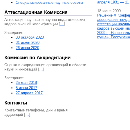
апреля 1931 — 11 
Специализированные научные советы
18 июня 2009
Аттестационная Комиссия
Решение X Конфе
Аттестация научных и научно-педагогических
ассоциации госуд
кадров высшей квалификации
[
…
]
аттестации научны
кадров высшей кв
Заседания:
2009 г., Национал
пуща», Республик
30 октября 2020
31 июля 2020
26 июня 2020
Комиссия по Аккредитации
Оценка и аккредитация организаций в области
науки и инноваций
[
…
]
Заседания:
25 мая 2018
5 июня 2017
27 апреля 2017
Контакты
Контактные телефоны, дни и время
аудиенций
[
…
]