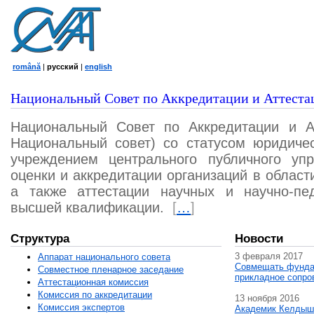
română
|
русский
|
english
Национальный Совет по Аккредитации и Аттеста
Национальный Совет по Аккредитации и А
Национальный совет) со статусом юридичес
учреждением центрального публичного уп
оценки и аккредитации организаций в област
а также аттестации научных и научно-пед
высшей квалификации.
[
…
]
Структура
Новости
3 февраля 2017
Аппарат национального совета
Совмещать фунда
Совместное пленарное заседание
прикладное сопро
Аттестационная комисcия
Комиссия по аккредитации
13 ноября 2016
Комиссия экспертов
Академик Келдыш