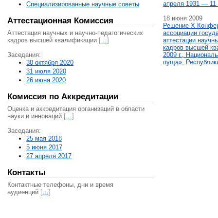
апреля 1931 — 11 
Специализированные научные советы
18 июня 2009
Аттестационная Комиссия
Решение X Конфе
Аттестация научных и научно-педагогических
ассоциации госуд
кадров высшей квалификации
[
…
]
аттестации научны
кадров высшей кв
Заседания:
2009 г., Национал
пуща», Республик
30 октября 2020
31 июля 2020
26 июня 2020
Комиссия по Аккредитации
Оценка и аккредитация организаций в области
науки и инноваций
[
…
]
Заседания:
25 мая 2018
5 июня 2017
27 апреля 2017
Контакты
Контактные телефоны, дни и время
аудиенций
[
…
]