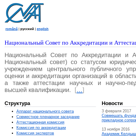
română
|
русский
|
english
Национальный Совет по Аккредитации и Аттеста
Национальный Совет по Аккредитации и А
Национальный совет) со статусом юридичес
учреждением центрального публичного уп
оценки и аккредитации организаций в област
а также аттестации научных и научно-пед
высшей квалификации.
[
…
]
Структура
Новости
3 февраля 2017
Аппарат национального совета
Совмещать фунда
Совместное пленарное заседание
прикладное сопро
Аттестационная комисcия
Комиссия по аккредитации
13 ноября 2016
Комиссия экспертов
Академик Келдыш