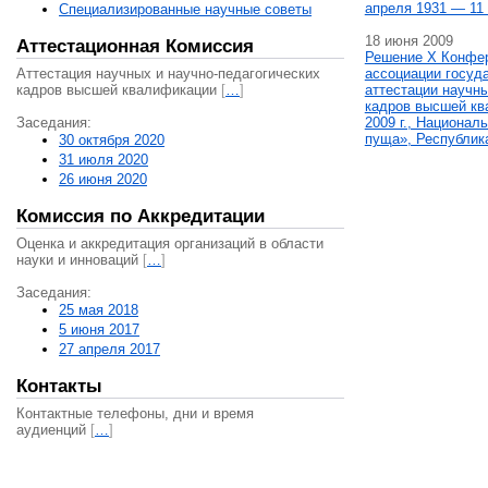
апреля 1931 — 11 
Специализированные научные советы
18 июня 2009
Аттестационная Комиссия
Решение X Конфе
Аттестация научных и научно-педагогических
ассоциации госуд
кадров высшей квалификации
[
…
]
аттестации научны
кадров высшей кв
Заседания:
2009 г., Национал
пуща», Республик
30 октября 2020
31 июля 2020
26 июня 2020
Комиссия по Аккредитации
Оценка и аккредитация организаций в области
науки и инноваций
[
…
]
Заседания:
25 мая 2018
5 июня 2017
27 апреля 2017
Контакты
Контактные телефоны, дни и время
аудиенций
[
…
]