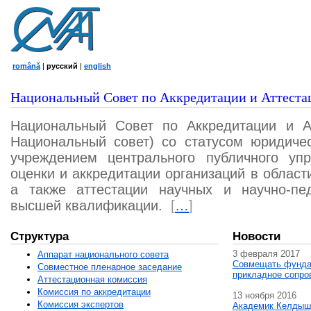
română
|
русский
|
english
Национальный Совет по Аккредитации и Аттеста
Национальный Совет по Аккредитации и А
Национальный совет) со статусом юридичес
учреждением центрального публичного уп
оценки и аккредитации организаций в област
а также аттестации научных и научно-пед
высшей квалификации.
[
…
]
Структура
Новости
3 февраля 2017
Аппарат национального совета
Совмещать фунда
Совместное пленарное заседание
прикладное сопро
Аттестационная комисcия
Комиссия по аккредитации
13 ноября 2016
Комиссия экспертов
Академик Келдыш