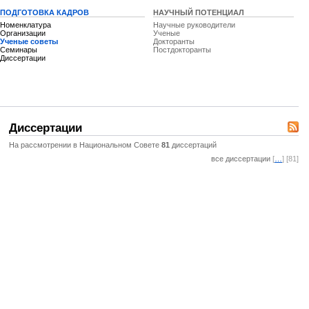
ПОДГОТОВКА КАДРОВ
НАУЧНЫЙ ПОТЕНЦИАЛ
Номенклатура
Научные руководители
Организации
Ученые
Ученые советы
Докторанты
Семинары
Постдокторанты
Диссертации
Диссертации
На рассмотрении в Национальном Совете
81
диссертаций
все диссертации
[
…
] [81]