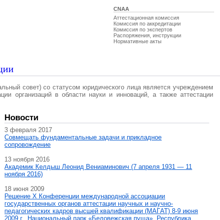
CNAA
Аттестационная комиссия
Комиссия по аккредитации
Комиссия по экспертов
Распоряжения, инструкции
Нормативные акты
ции
альный совет) со статусом юридического лица является учреждением
ации организаций в области науки и инноваций, а также аттестации
Новости
3 февраля 2017
Совмещать фундаментальные задачи и прикладное
сопровождение
13 ноября 2016
Академик Келдыш Леонид Вениаминович (7 апреля 1931 — 11
ноября 2016)
18 июня 2009
Решение X Конференции международной ассоциации
государственных органов аттестации научных и научно-
педагогических кадров высшей квалификации (МАГAT) 8-9 июня
2009 г., Национальный парк «Беловежская пуща», Республика