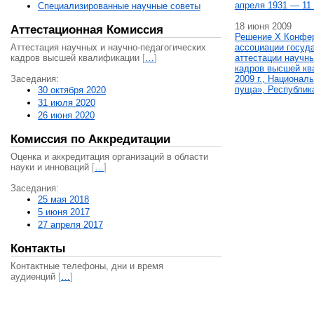
апреля 1931 — 11 
Специализированные научные советы
18 июня 2009
Аттестационная Комиссия
Решение X Конфе
Аттестация научных и научно-педагогических
ассоциации госуд
кадров высшей квалификации
[
…
]
аттестации научны
кадров высшей кв
Заседания:
2009 г., Национал
пуща», Республик
30 октября 2020
31 июля 2020
26 июня 2020
Комиссия по Аккредитации
Оценка и аккредитация организаций в области
науки и инноваций
[
…
]
Заседания:
25 мая 2018
5 июня 2017
27 апреля 2017
Контакты
Контактные телефоны, дни и время
аудиенций
[
…
]