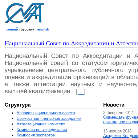
română
|
русский
|
english
Национальный Совет по Аккредитации и Аттеста
Национальный Совет по Аккредитации и А
Национальный совет) со статусом юридичес
учреждением центрального публичного уп
оценки и аккредитации организаций в област
а также аттестации научных и научно-пед
высшей квалификации.
[
…
]
Структура
Новости
3 февраля 2017
Аппарат национального совета
Совмещать фунда
Совместное пленарное заседание
прикладное сопро
Аттестационная комисcия
Комиссия по аккредитации
13 ноября 2016
Комиссия экспертов
Академик Келдыш