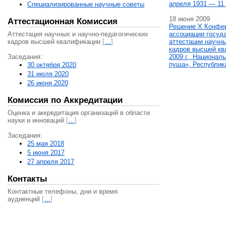
апреля 1931 — 11 
Специализированные научные советы
18 июня 2009
Аттестационная Комиссия
Решение X Конфе
Аттестация научных и научно-педагогических
ассоциации госуд
кадров высшей квалификации
[
…
]
аттестации научны
кадров высшей кв
Заседания:
2009 г., Национал
пуща», Республик
30 октября 2020
31 июля 2020
26 июня 2020
Комиссия по Аккредитации
Оценка и аккредитация организаций в области
науки и инноваций
[
…
]
Заседания:
25 мая 2018
5 июня 2017
27 апреля 2017
Контакты
Контактные телефоны, дни и время
аудиенций
[
…
]