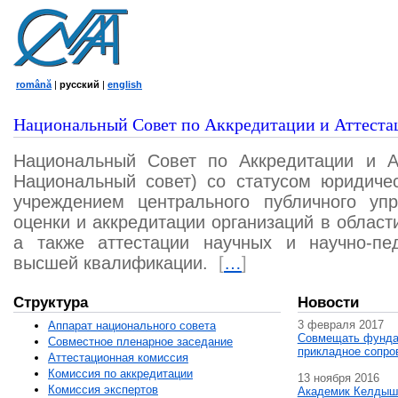
română
|
русский
|
english
Национальный Совет по Аккредитации и Аттеста
Национальный Совет по Аккредитации и А
Национальный совет) со статусом юридичес
учреждением центрального публичного уп
оценки и аккредитации организаций в област
а также аттестации научных и научно-пед
высшей квалификации.
[
…
]
Структура
Новости
3 февраля 2017
Аппарат национального совета
Совмещать фунда
Совместное пленарное заседание
прикладное сопро
Аттестационная комисcия
Комиссия по аккредитации
13 ноября 2016
Комиссия экспертов
Академик Келдыш