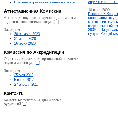
апреля 1931 — 11 
Специализированные научные советы
18 июня 2009
Аттестационная Комиссия
Решение X Конфе
Аттестация научных и научно-педагогических
ассоциации госуд
кадров высшей квалификации
[
…
]
аттестации научны
кадров высшей кв
Заседания:
2009 г., Национал
пуща», Республик
30 октября 2020
31 июля 2020
26 июня 2020
Комиссия по Аккредитации
Оценка и аккредитация организаций в области
науки и инноваций
[
…
]
Заседания:
25 мая 2018
5 июня 2017
27 апреля 2017
Контакты
Контактные телефоны, дни и время
аудиенций
[
…
]