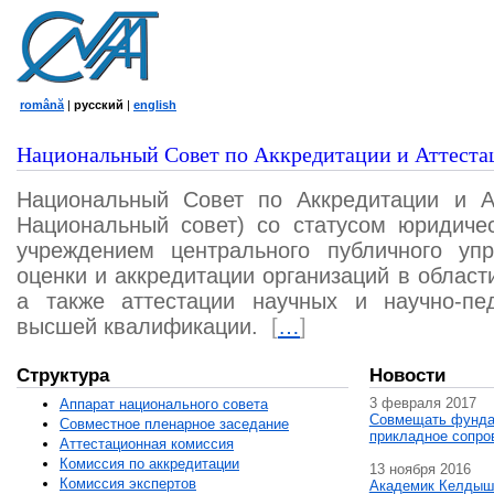
română
|
русский
|
english
Национальный Совет по Аккредитации и Аттеста
Национальный Совет по Аккредитации и А
Национальный совет) со статусом юридичес
учреждением центрального публичного уп
оценки и аккредитации организаций в област
а также аттестации научных и научно-пед
высшей квалификации.
[
…
]
Структура
Новости
3 февраля 2017
Аппарат национального совета
Совмещать фунда
Совместное пленарное заседание
прикладное сопро
Аттестационная комисcия
Комиссия по аккредитации
13 ноября 2016
Комиссия экспертов
Академик Келдыш