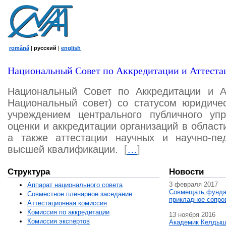
română
|
русский
|
english
Национальный Совет по Аккредитации и Аттеста
Национальный Совет по Аккредитации и А
Национальный совет) со статусом юридичес
учреждением центрального публичного уп
оценки и аккредитации организаций в област
а также аттестации научных и научно-пед
высшей квалификации.
[
…
]
Структура
Новости
3 февраля 2017
Аппарат национального совета
Совмещать фунда
Совместное пленарное заседание
прикладное сопро
Аттестационная комисcия
Комиссия по аккредитации
13 ноября 2016
Комиссия экспертов
Академик Келдыш