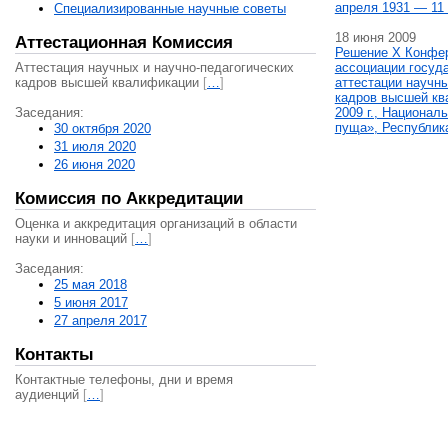
апреля 1931 — 11 
Специализированные научные советы
18 июня 2009
Аттестационная Комиссия
Решение X Конфе
Аттестация научных и научно-педагогических
ассоциации госуд
кадров высшей квалификации
[
…
]
аттестации научны
кадров высшей кв
Заседания:
2009 г., Национал
пуща», Республик
30 октября 2020
31 июля 2020
26 июня 2020
Комиссия по Аккредитации
Оценка и аккредитация организаций в области
науки и инноваций
[
…
]
Заседания:
25 мая 2018
5 июня 2017
27 апреля 2017
Контакты
Контактные телефоны, дни и время
аудиенций
[
…
]