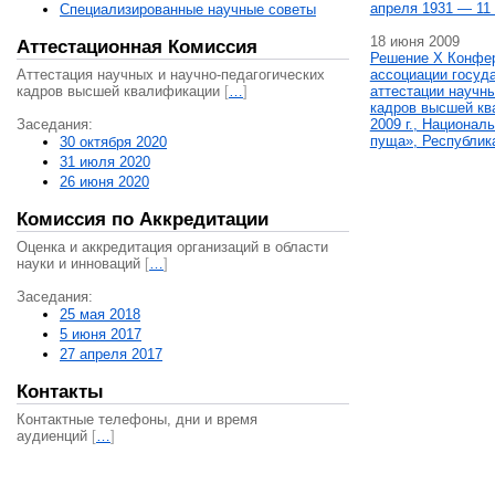
апреля 1931 — 11 
Специализированные научные советы
18 июня 2009
Аттестационная Комиссия
Решение X Конфе
Аттестация научных и научно-педагогических
ассоциации госуд
кадров высшей квалификации
[
…
]
аттестации научны
кадров высшей кв
Заседания:
2009 г., Национал
пуща», Республик
30 октября 2020
31 июля 2020
26 июня 2020
Комиссия по Аккредитации
Оценка и аккредитация организаций в области
науки и инноваций
[
…
]
Заседания:
25 мая 2018
5 июня 2017
27 апреля 2017
Контакты
Контактные телефоны, дни и время
аудиенций
[
…
]