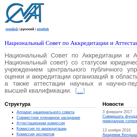
română
|
русский
|
english
Национальный Совет по Аккредитации и Аттеста
Национальный Совет по Аккредитации и А
Национальный совет) со статусом юридичес
учреждением центрального публичного уп
оценки и аккредитации организаций в област
а также аттестации научных и научно-пед
высшей квалификации.
[
…
]
Структура
Новости
3 февраля 2017
Аппарат национального совета
Совмещать фунда
Совместное пленарное заседание
прикладное сопро
Аттестационная комисcия
Комиссия по аккредитации
13 ноября 2016
Комиссия экспертов
Академик Келдыш