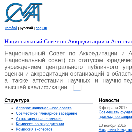
română
|
русский
|
english
Национальный Совет по Аккредитации и Аттеста
Национальный Совет по Аккредитации и А
Национальный совет) со статусом юридичес
учреждением центрального публичного уп
оценки и аккредитации организаций в област
а также аттестации научных и научно-пед
высшей квалификации.
[
…
]
Структура
Новости
3 февраля 2017
Аппарат национального совета
Совмещать фунда
Совместное пленарное заседание
прикладное сопро
Аттестационная комисcия
Комиссия по аккредитации
13 ноября 2016
Комиссия экспертов
Академик Келдыш