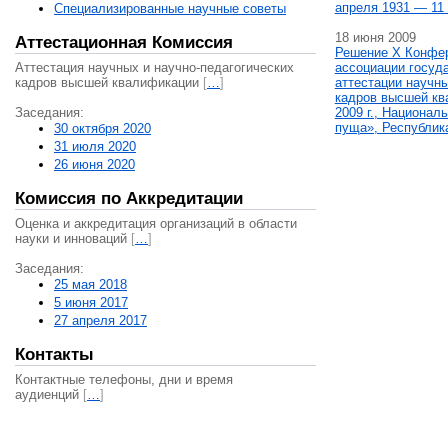
апреля 1931 — 11 
Специализированные научные советы
18 июня 2009
Аттестационная Комиссия
Решение X Конфе
Аттестация научных и научно-педагогических
ассоциации госуд
кадров высшей квалификации
[
…
]
аттестации научны
кадров высшей кв
Заседания:
2009 г., Национал
пуща», Республик
30 октября 2020
31 июля 2020
26 июня 2020
Комиссия по Аккредитации
Оценка и аккредитация организаций в области
науки и инноваций
[
…
]
Заседания:
25 мая 2018
5 июня 2017
27 апреля 2017
Контакты
Контактные телефоны, дни и время
аудиенций
[
…
]