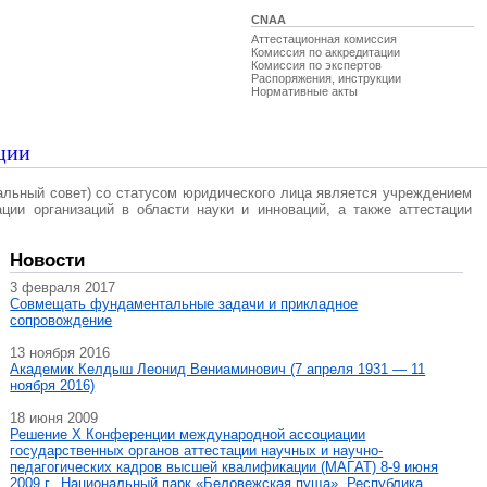
CNAA
Аттестационная комиссия
Комиссия по аккредитации
Комиссия по экспертов
Распоряжения, инструкции
Нормативные акты
ции
альный совет) со статусом юридического лица является учреждением
ации организаций в области науки и инноваций, а также аттестации
Новости
3 февраля 2017
Совмещать фундаментальные задачи и прикладное
сопровождение
13 ноября 2016
Академик Келдыш Леонид Вениаминович (7 апреля 1931 — 11
ноября 2016)
18 июня 2009
Решение X Конференции международной ассоциации
государственных органов аттестации научных и научно-
педагогических кадров высшей квалификации (МАГAT) 8-9 июня
2009 г., Национальный парк «Беловежская пуща», Республика