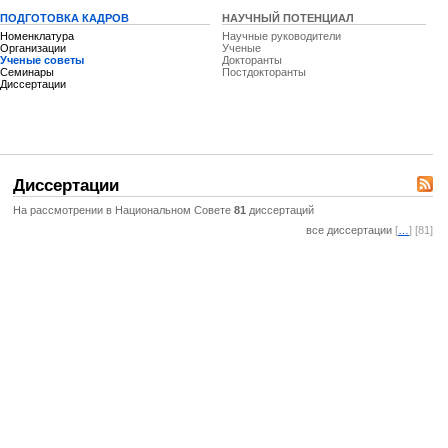
ПОДГОТОВКА КАДРОВ
НАУЧНЫЙ ПОТЕНЦИАЛ
Номенклатура
Научные руководители
Организации
Ученые
Ученые советы
Докторанты
Семинары
Постдокторанты
Диссертации
Диссертации
На рассмотрении в Национальном Совете
81
диссертаций
все диссертации
[
…
] [81]