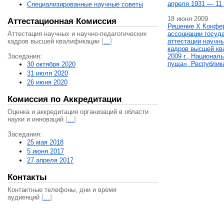
апреля 1931 — 11 
Специализированные научные советы
18 июня 2009
Аттестационная Комиссия
Решение X Конфе
Аттестация научных и научно-педагогических
ассоциации госуд
кадров высшей квалификации
[
…
]
аттестации научны
кадров высшей кв
Заседания:
2009 г., Национал
пуща», Республик
30 октября 2020
31 июля 2020
26 июня 2020
Комиссия по Аккредитации
Оценка и аккредитация организаций в области
науки и инноваций
[
…
]
Заседания:
25 мая 2018
5 июня 2017
27 апреля 2017
Контакты
Контактные телефоны, дни и время
аудиенций
[
…
]