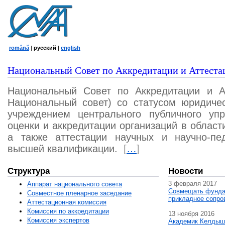
română
|
русский
|
english
Национальный Совет по Аккредитации и Аттеста
Национальный Совет по Аккредитации и А
Национальный совет) со статусом юридичес
учреждением центрального публичного уп
оценки и аккредитации организаций в област
а также аттестации научных и научно-пед
высшей квалификации.
[
…
]
Структура
Новости
3 февраля 2017
Аппарат национального совета
Совмещать фунда
Совместное пленарное заседание
прикладное сопро
Аттестационная комисcия
Комиссия по аккредитации
13 ноября 2016
Комиссия экспертов
Академик Келдыш