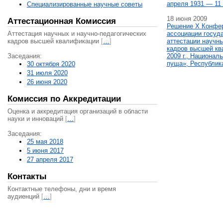
апреля 1931 — 11 
Специализированные научные советы
18 июня 2009
Аттестационная Комиссия
Решение X Конфе
Аттестация научных и научно-педагогических
ассоциации госуд
кадров высшей квалификации
[
…
]
аттестации научны
кадров высшей кв
Заседания:
2009 г., Национал
пуща», Республик
30 октября 2020
31 июля 2020
26 июня 2020
Комиссия по Аккредитации
Оценка и аккредитация организаций в области
науки и инноваций
[
…
]
Заседания:
25 мая 2018
5 июня 2017
27 апреля 2017
Контакты
Контактные телефоны, дни и время
аудиенций
[
…
]