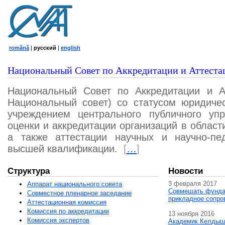
română
|
русский
|
english
Национальный Совет по Аккредитации и Аттеста
Национальный Совет по Аккредитации и А
Национальный совет) со статусом юридичес
учреждением центрального публичного уп
оценки и аккредитации организаций в област
а также аттестации научных и научно-пед
высшей квалификации.
[
…
]
Структура
Новости
3 февраля 2017
Аппарат национального совета
Совмещать фунда
Совместное пленарное заседание
прикладное сопро
Аттестационная комисcия
Комиссия по аккредитации
13 ноября 2016
Комиссия экспертов
Академик Келдыш