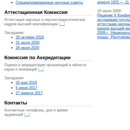
апреля 1931 — 11 
Специализированные научные советы
18 июня 2009
Аттестационная Комиссия
Решение X Конфе
Аттестация научных и научно-педагогических
ассоциации госуд
кадров высшей квалификации
[
…
]
аттестации научны
кадров высшей кв
Заседания:
2009 г., Национал
пуща», Республик
30 октября 2020
31 июля 2020
26 июня 2020
Комиссия по Аккредитации
Оценка и аккредитация организаций в области
науки и инноваций
[
…
]
Заседания:
25 мая 2018
5 июня 2017
27 апреля 2017
Контакты
Контактные телефоны, дни и время
аудиенций
[
…
]