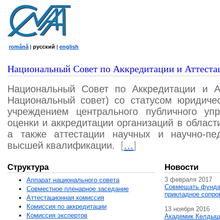
română
|
русский
|
english
Национальный Совет по Аккредитации и Аттеста
Национальный Совет по Аккредитации и А
Национальный совет) со статусом юридичес
учреждением центрального публичного уп
оценки и аккредитации организаций в област
а также аттестации научных и научно-пед
высшей квалификации.
[
…
]
Структура
Новости
3 февраля 2017
Аппарат национального совета
Совмещать фунда
Совместное пленарное заседание
прикладное сопро
Аттестационная комисcия
Комиссия по аккредитации
13 ноября 2016
Комиссия экспертов
Академик Келдыш