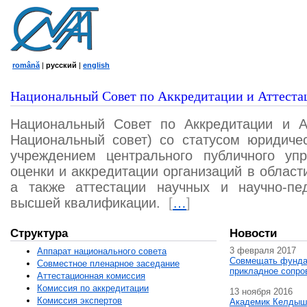
română
|
русский
|
english
Национальный Совет по Аккредитации и Аттеста
Национальный Совет по Аккредитации и А
Национальный совет) со статусом юридичес
учреждением центрального публичного уп
оценки и аккредитации организаций в област
а также аттестации научных и научно-пед
высшей квалификации.
[
…
]
Структура
Новости
3 февраля 2017
Аппарат национального совета
Совмещать фунда
Совместное пленарное заседание
прикладное сопро
Аттестационная комисcия
Комиссия по аккредитации
13 ноября 2016
Комиссия экспертов
Академик Келдыш