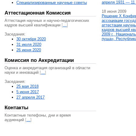
апреля 1931 — 11 
Специализированные научные советы
18 июня 2009
Аттестационная Комиссия
Решение X Конфе
Аттестация научных и научно-педагогических
ассоциации госуд
кадров высшей квалификации
[
…
]
аттестации научны
кадров высшей кв
Заседания:
2009 г., Национал
пуща», Республик
30 октября 2020
31 июля 2020
26 июня 2020
Комиссия по Аккредитации
Оценка и аккредитация организаций в области
науки и инноваций
[
…
]
Заседания:
25 мая 2018
5 июня 2017
27 апреля 2017
Контакты
Контактные телефоны, дни и время
аудиенций
[
…
]