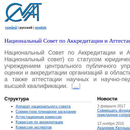
română
|
русский
|
english
Национальный Совет по Аккредитации и Аттеста
Национальный Совет по Аккредитации и А
Национальный совет) со статусом юридичес
учреждением центрального публичного уп
оценки и аккредитации организаций в област
а также аттестации научных и научно-пед
высшей квалификации.
[
…
]
Структура
Новости
3 февраля 2017
Аппарат национального совета
Совмещать фунда
Совместное пленарное заседание
прикладное сопро
Аттестационная комисcия
Комиссия по аккредитации
13 ноября 2016
Комиссия экспертов
Академик Келдыш