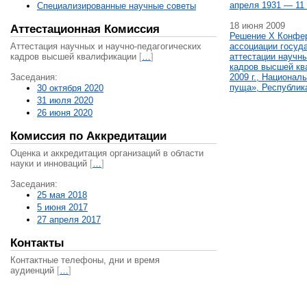
апреля 1931 — 11 
Специализированные научные советы
18 июня 2009
Аттестационная Комиссия
Решение X Конфе
Аттестация научных и научно-педагогических
ассоциации госуд
кадров высшей квалификации
[
…
]
аттестации научны
кадров высшей кв
Заседания:
2009 г., Национал
пуща», Республик
30 октября 2020
31 июля 2020
26 июня 2020
Комиссия по Аккредитации
Оценка и аккредитация организаций в области
науки и инноваций
[
…
]
Заседания:
25 мая 2018
5 июня 2017
27 апреля 2017
Контакты
Контактные телефоны, дни и время
аудиенций
[
…
]