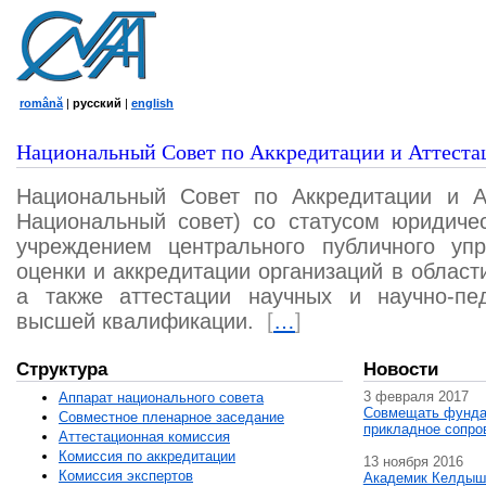
română
|
русский
|
english
Национальный Совет по Аккредитации и Аттеста
Национальный Совет по Аккредитации и А
Национальный совет) со статусом юридичес
учреждением центрального публичного уп
оценки и аккредитации организаций в област
а также аттестации научных и научно-пед
высшей квалификации.
[
…
]
Структура
Новости
3 февраля 2017
Аппарат национального совета
Совмещать фунда
Совместное пленарное заседание
прикладное сопро
Аттестационная комисcия
Комиссия по аккредитации
13 ноября 2016
Комиссия экспертов
Академик Келдыш