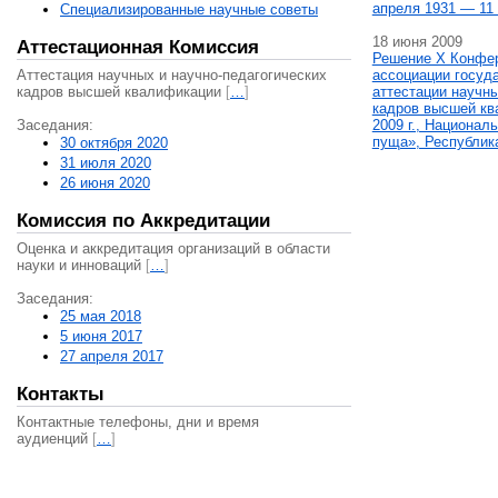
апреля 1931 — 11 
Специализированные научные советы
18 июня 2009
Аттестационная Комиссия
Решение X Конфе
Аттестация научных и научно-педагогических
ассоциации госуд
кадров высшей квалификации
[
…
]
аттестации научны
кадров высшей кв
Заседания:
2009 г., Национал
пуща», Республик
30 октября 2020
31 июля 2020
26 июня 2020
Комиссия по Аккредитации
Оценка и аккредитация организаций в области
науки и инноваций
[
…
]
Заседания:
25 мая 2018
5 июня 2017
27 апреля 2017
Контакты
Контактные телефоны, дни и время
аудиенций
[
…
]