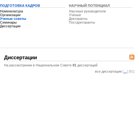
ПОДГОТОВКА КАДРОВ
НАУЧНЫЙ ПОТЕНЦИАЛ
Номенклатура
Научные руководители
Организации
Ученые
Ученые советы
Докторанты
Семинары
Постдокторанты
Диссертации
Диссертации
На рассмотрении в Национальном Совете
81
диссертаций
все диссертации
[
…
] [81]