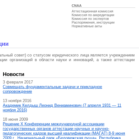
CNAA
Аттестационная комиссия
Комиссия по аккредитации
Комиссия по экспертов
Распоряжения, инструкции
Нормативные акты
ции
альный совет) со статусом юридического лица является учреждением
ации организаций в области науки и инноваций, а также аттестации
Новости
3 февраля 2017
Совмещать фундаментальные задачи и прикладное
сопровождение
13 ноября 2016
Академик Келдыш Леонид Вениаминович (7 апреля 1931 — 11
ноября 2016)
18 июня 2009
Решение X Конференции международной ассоциации
государственных органов аттестации научных и научно-
педагогических кадров высшей квалификации (МАГAT) 8-9 июня
2009 г., Национальный парк «Беловежская пуща», Республика