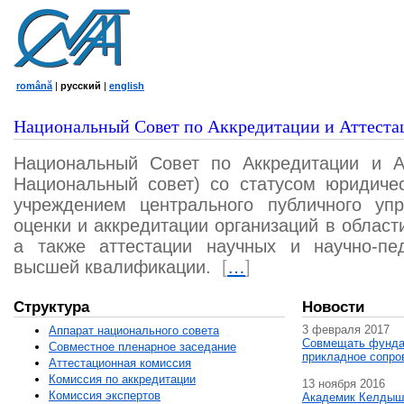
română
|
русский
|
english
Национальный Совет по Аккредитации и Аттеста
Национальный Совет по Аккредитации и А
Национальный совет) со статусом юридичес
учреждением центрального публичного уп
оценки и аккредитации организаций в област
а также аттестации научных и научно-пед
высшей квалификации.
[
…
]
Структура
Новости
3 февраля 2017
Аппарат национального совета
Совмещать фунда
Совместное пленарное заседание
прикладное сопро
Аттестационная комисcия
Комиссия по аккредитации
13 ноября 2016
Комиссия экспертов
Академик Келдыш