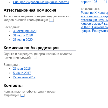
апреля 1931 — 11 
Специализированные научные советы
18 июня 2009
Аттестационная Комиссия
Решение X Конфе
Аттестация научных и научно-педагогических
ассоциации госуд
кадров высшей квалификации
[
…
]
аттестации научны
кадров высшей кв
Заседания:
2009 г., Национал
пуща», Республик
30 октября 2020
31 июля 2020
26 июня 2020
Комиссия по Аккредитации
Оценка и аккредитация организаций в области
науки и инноваций
[
…
]
Заседания:
25 мая 2018
5 июня 2017
27 апреля 2017
Контакты
Контактные телефоны, дни и время
аудиенций
[
…
]