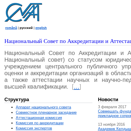
română
|
русский
|
english
Национальный Совет по Аккредитации и Аттеста
Национальный Совет по Аккредитации и А
Национальный совет) со статусом юридичес
учреждением центрального публичного уп
оценки и аккредитации организаций в област
а также аттестации научных и научно-пед
высшей квалификации.
[
…
]
Структура
Новости
3 февраля 2017
Аппарат национального совета
Совмещать фунда
Совместное пленарное заседание
прикладное сопро
Аттестационная комисcия
Комиссия по аккредитации
13 ноября 2016
Комиссия экспертов
Академик Келдыш