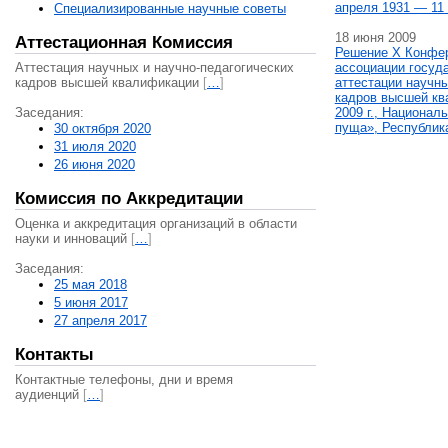
апреля 1931 — 11 
Специализированные научные советы
18 июня 2009
Аттестационная Комиссия
Решение X Конфе
Аттестация научных и научно-педагогических
ассоциации госуд
кадров высшей квалификации
[
…
]
аттестации научны
кадров высшей кв
Заседания:
2009 г., Национал
пуща», Республик
30 октября 2020
31 июля 2020
26 июня 2020
Комиссия по Аккредитации
Оценка и аккредитация организаций в области
науки и инноваций
[
…
]
Заседания:
25 мая 2018
5 июня 2017
27 апреля 2017
Контакты
Контактные телефоны, дни и время
аудиенций
[
…
]