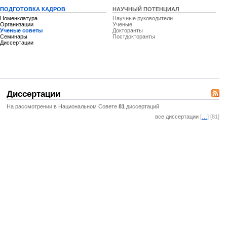
ПОДГОТОВКА КАДРОВ
НАУЧНЫЙ ПОТЕНЦИАЛ
Номенклатура
Научные руководители
Организации
Ученые
Ученые советы
Докторанты
Семинары
Постдокторанты
Диссертации
Диссертации
На рассмотрении в Национальном Совете
81
диссертаций
все диссертации
[
…
] [81]