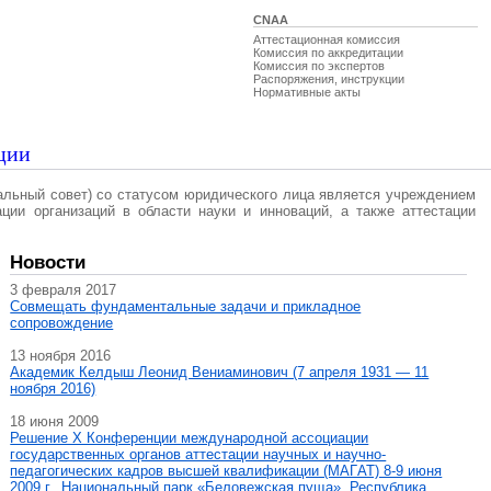
CNAA
Аттестационная комиссия
Комиссия по аккредитации
Комиссия по экспертов
Распоряжения, инструкции
Нормативные акты
ции
альный совет) со статусом юридического лица является учреждением
ации организаций в области науки и инноваций, а также аттестации
Новости
3 февраля 2017
Совмещать фундаментальные задачи и прикладное
сопровождение
13 ноября 2016
Академик Келдыш Леонид Вениаминович (7 апреля 1931 — 11
ноября 2016)
18 июня 2009
Решение X Конференции международной ассоциации
государственных органов аттестации научных и научно-
педагогических кадров высшей квалификации (МАГAT) 8-9 июня
2009 г., Национальный парк «Беловежская пуща», Республика