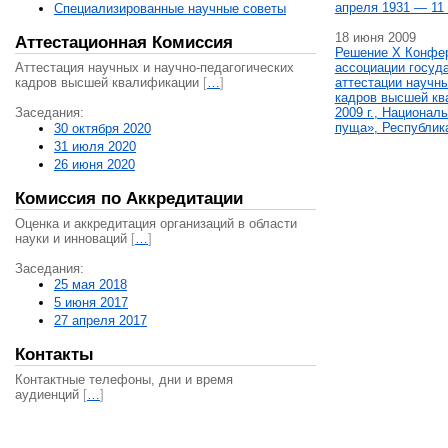
апреля 1931 — 11 
Специализированные научные советы
18 июня 2009
Аттестационная Комиссия
Решение X Конфе
Аттестация научных и научно-педагогических
ассоциации госуд
кадров высшей квалификации
[
…
]
аттестации научны
кадров высшей кв
Заседания:
2009 г., Национал
пуща», Республик
30 октября 2020
31 июля 2020
26 июня 2020
Комиссия по Аккредитации
Оценка и аккредитация организаций в области
науки и инноваций
[
…
]
Заседания:
25 мая 2018
5 июня 2017
27 апреля 2017
Контакты
Контактные телефоны, дни и время
аудиенций
[
…
]