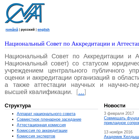
română
|
русский
|
english
Национальный Совет по Аккредитации и Аттеста
Национальный Совет по Аккредитации и А
Национальный совет) со статусом юридичес
учреждением центрального публичного уп
оценки и аккредитации организаций в област
а также аттестации научных и научно-пед
высшей квалификации.
[
…
]
Структура
Новости
3 февраля 2017
Аппарат национального совета
Совмещать фунда
Совместное пленарное заседание
прикладное сопро
Аттестационная комисcия
Комиссия по аккредитации
13 ноября 2016
Комиссия экспертов
Академик Келдыш