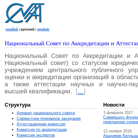
română
|
русский
|
english
Национальный Совет по Аккредитации и Аттеста
Национальный Совет по Аккредитации и А
Национальный совет) со статусом юридичес
учреждением центрального публичного уп
оценки и аккредитации организаций в област
а также аттестации научных и научно-пед
высшей квалификации.
[
…
]
Структура
Новости
3 февраля 2017
Аппарат национального совета
Совмещать фунда
Совместное пленарное заседание
прикладное сопро
Аттестационная комисcия
Комиссия по аккредитации
13 ноября 2016
Комиссия экспертов
Академик Келдыш