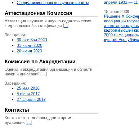
апреля 1931 — 11 
Специализированные научные советы
18 июня 2009
Аттестационная Комиссия
Решение X Конфе
Аттестация научных и научно-педагогических
ассоциации госуд
кадров высшей квалификации
[
…
]
аттестации научны
кадров высшей кв
Заседания:
2009 г., Национал
пуща», Республик
30 октября 2020
31 июля 2020
26 июня 2020
Комиссия по Аккредитации
Оценка и аккредитация организаций в области
науки и инноваций
[
…
]
Заседания:
25 мая 2018
5 июня 2017
27 апреля 2017
Контакты
Контактные телефоны, дни и время
аудиенций
[
…
]